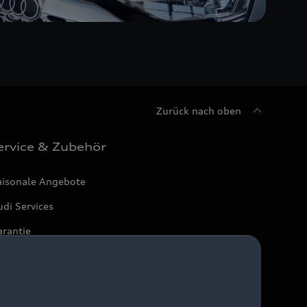
Zurück nach oben
ervice & Zubehör
aisonale Angebote
di Services
arantie
di digital services
yAudi