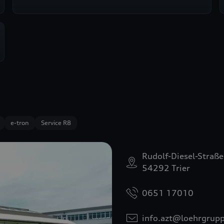
e-tron
Service R8
Rudolf-Diesel-Straß
54292 Trier
0651 17010
info.azt@loehrgrup