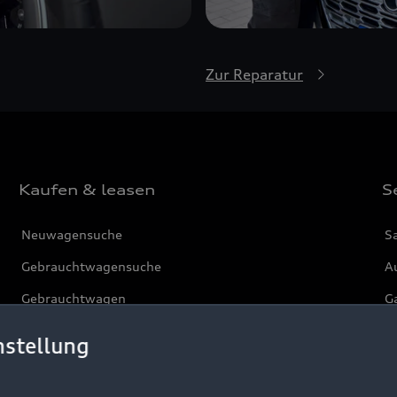
Zur Reparatur
Kaufen & leasen
S
Neuwagensuche
S
Gebrauchtwagensuche
Au
Gebrauchtwagen
G
Finanzierung
Au
nstellung
Aktionen & Angebote
m
Geschäftskunden