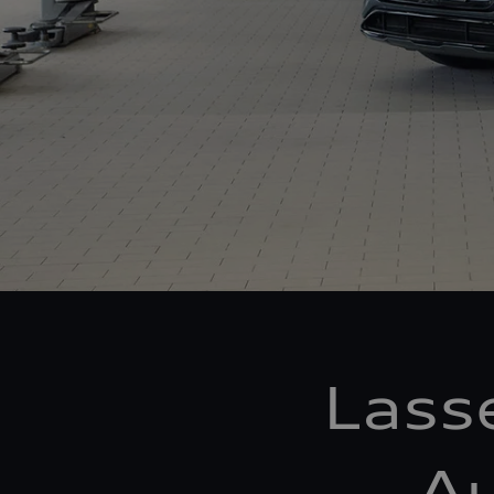
Lass
Au